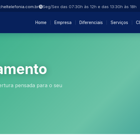
heltelefonia.com.br
Seg/Sex das 07:30h às 12h e das 13:30h às 18h
Home
Empresa
Diferenciais
Serviços
Cl
amento
rtura pensada para o seu