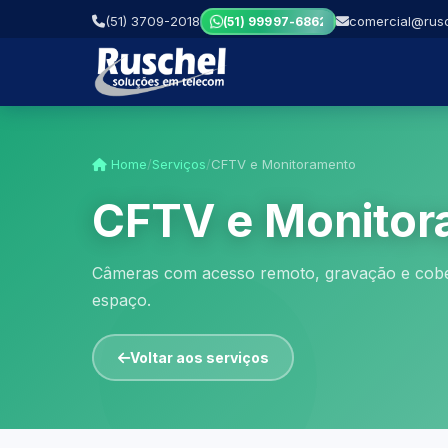
(51) 3709-2018
comercial@rusc
(51) 99997-6862
Home
/
Serviços
/
CFTV e Monitoramento
CFTV e Monitor
Câmeras com acesso remoto, gravação e cobe
espaço.
Voltar aos serviços