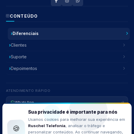
CONTEÚDO
Diferenciais
Clientes
Suporte
Depoimentos
Atendente Ruschel
ATENDIMENTO RÁPIDO
Fora do horário — Deixe sua mensagem
WhatsApp
Sua privacidade é importante para nós
E-mail
Usamos cookies para melhorar sua experiência em
Ruschel Telefonia
, analisar o tráfego e
🍪
Ligar agora
personalizar conteúdos. Ao continuar navegando,